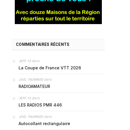
COMMENTAIRES RÉCENTS
dans
JEFF-12
La Coupe de France VTT 2026
dans
JOEL TAURINES
RADIOAMATEUR
dans
JEFF-12
LES RADIOS PMR 446
dans
JOEL TAURINES
Autocollant rectangulaire