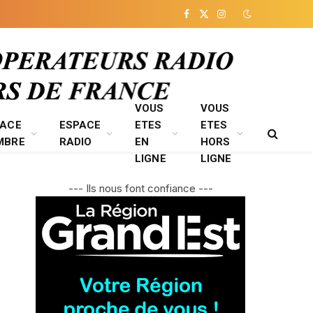
Facebook
X
Instagram
(Twitter)
VOUS
VOUS
PACE
ESPACE
ETES
ETES
MBRE
RADIO
EN
HORS
LIGNE
LIGNE
--- Ils nous font confiance ---