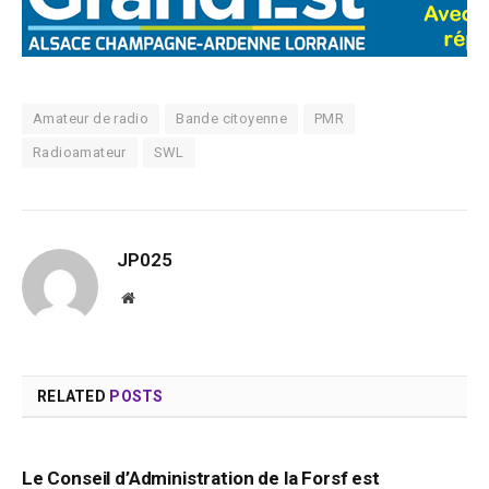
Amateur de radio
Bande citoyenne
PMR
Radioamateur
SWL
JP025
Website
RELATED
POSTS
Le Conseil d’Administration de la Forsf est