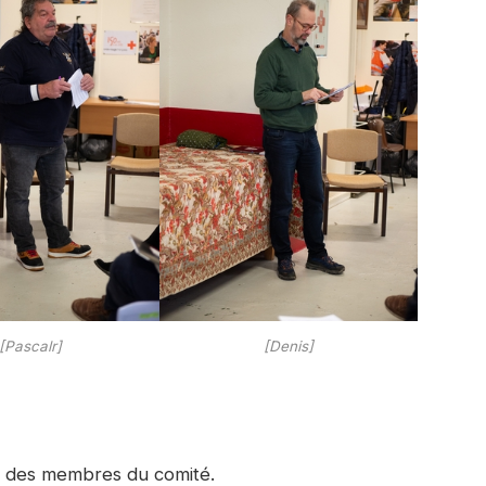
[Pascalr]
[Denis]
 des membres du comité.