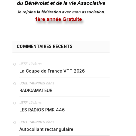
COMMENTAIRES RÉCENTS
dans
JEFF-12
La Coupe de France VTT 2026
dans
JOEL TAURINES
RADIOAMATEUR
dans
JEFF-12
LES RADIOS PMR 446
dans
JOEL TAURINES
Autocollant rectangulaire