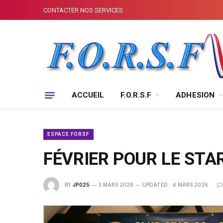
CONTACTER NOS SERVICES
ACCUEIL
F.O.R.S.F
ADHESION
ESPACE FORSF
FÉVRIER POUR LE STA
BY
JP025
3 MARS 2026
UPDATED:
6 MARS 2026