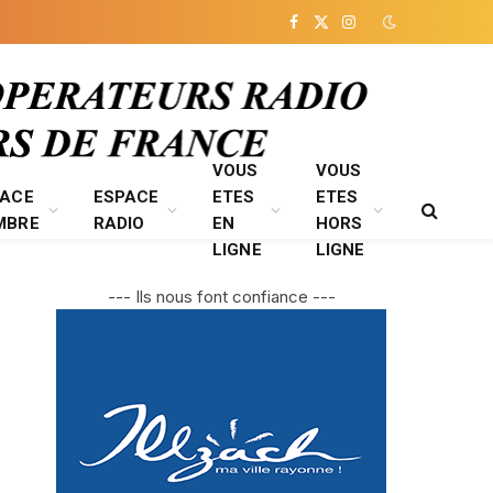
Facebook
X
Instagram
(Twitter)
VOUS
VOUS
PACE
ESPACE
ETES
ETES
MBRE
RADIO
EN
HORS
LIGNE
LIGNE
--- Ils nous font confiance ---