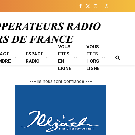
Facebook
X
Instagram
(Twitter)
VOUS
VOUS
PACE
ESPACE
ETES
ETES
MBRE
RADIO
EN
HORS
LIGNE
LIGNE
--- Ils nous font confiance ---